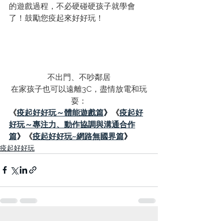
的遊戲過程，不必硬碰硬孩子就學會
了！鼓勵您疫起來好好玩！
不出門、不吵鄰居
在家孩子也可以遠離3C，盡情放電和玩
耍：
《
疫起好好玩～體能遊戲篇
》
《
疫起好
好玩～專注力、動作協調與溝通合作
篇
》
《
疫起好好玩~網路無國界篇
》
疫起好好玩