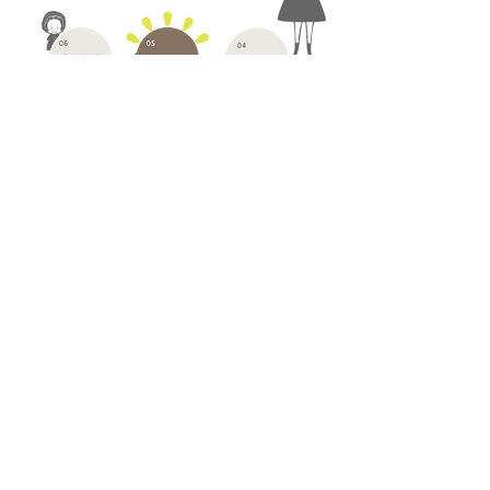
請下載表單
如欲填寫紙本天使申請表，
，
填寫完成內容後傳真回本會，並來電確
認。傳真專線：(02)2748-8111聯絡電話：
(02)2747-7555*403(王小姐)
財團法人台北市失親兒福利基金會
立案核准文號：北市社六字第
09636723100號
TEL：(02)
2747-7555
FAX：(02) 2748-8111
地址：10585 台北市松山區寶清街18-3號