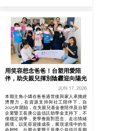
用笑容想念爸爸！台塑用愛陪
伴，助失親兒揮別陰霾迎向陽光
JUN 17, 2026
本期主角小燐在爸爸過世後與家人承擔經
濟壓力，在資源支持與社工陪伴下，自
2025年開始，在失親兒基金會陪伴及台塑
企業暨王長庚公益信託助學金支持下，不
僅穩定就學，更學會面對思念、走出情緒
困境，以笑容迎接成長，展現逆境中的生
命韌性。台塑企業暨王長庚公益信託長期