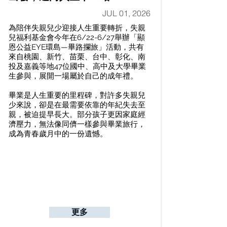
JUL 01, 2026
為陪伴失親兒少迎接人生重要轉折，失親
兒福利基金會今年在6/22-6/27舉辦「顯
恩公益EYE環島—畢路攔旅」活動，共有
來自桃園、新竹、苗栗、台中、彰化、南
投及嘉義等地47位國中、高中及大學畢業
生參與，展開一場屬於自己的成年禮。
畢業是人生重要的里程碑，對許多失親兒
少來說，卻是在最需要依靠的年紀失去至
親，被迫提早長大。部分孩子更因家庭經
濟壓力，無法像同儕一樣參與畢業旅行，
成為青春歲月中的一份遺憾。
更多