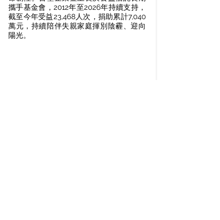
攜手基金會，2012年至2026年持續支持，
截至今年受益23,468人次，捐助累計7,040
萬元，持續陪伴失親家庭揮別陰霾、迎向
陽光。
更多
●活動影音
Videos
諮商中心
│失落支持團體