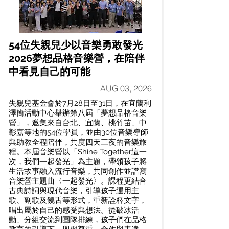
54位失親兒少以音樂勇敢發光
2026夢想品格音樂營，在陪伴
中看見自己的可能
AUG 03, 2026
失親兒基金會於7月28日至31日，在宜蘭利
澤簡活動中心舉辦第八屆「夢想品格音樂
營」，邀集來自台北、宜蘭、桃竹苗、中
彰嘉等地的54位學員，並由30位音樂導師
與助教全程陪伴，共度四天三夜的音樂旅
程。本屆音樂營以「Shine Together這一
次，我們一起發光」為主題，帶領孩子將
生活故事融入流行音樂，共同創作並譜寫
音樂營主題曲〈一起發光〉。課程更結合
古典詩詞與現代音樂，引導孩子運用主
歌、副歌及饒舌等形式，重新詮釋文字，
唱出屬於自己的感受與想法。從破冰活
動、分組交流到團隊排練，孩子們在品格