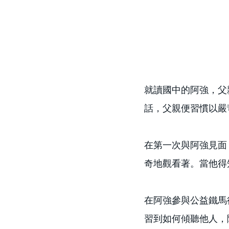
就讀國中的阿強，父
話，父親便習慣以嚴
在第一次與阿強見面
奇地觀看著。當他得
在阿強參與公益鐵馬
習到如何傾聽他人，