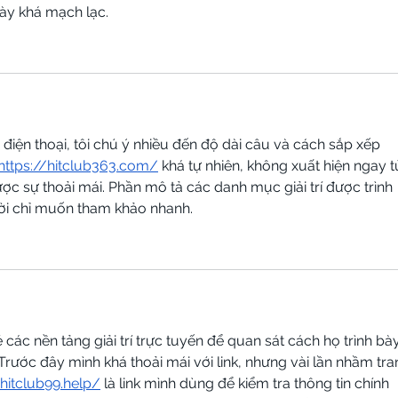
bày khá mạch lạc.
n điện thoại, tôi chú ý nhiều đến độ dài câu và cách sắp xếp 
https://hitclub363.com/
 khá tự nhiên, không xuất hiện ngay t
c sự thoải mái. Phần mô tả các danh mục giải trí được trình 
ời chỉ muốn tham khảo nhanh.
các nền tảng giải trí trực tuyến để quan sát cách họ trình bày
Trước đây mình khá thoải mái với link, nhưng vài lần nhầm tra
/hitclub99.help/
 là link mình dùng để kiểm tra thông tin chính 