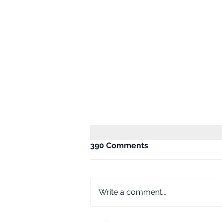
390 Comments
媽媽, 為什麼?
Write a comment...