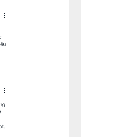
 
c 
iểu 
ng 
ở 
t, 
 