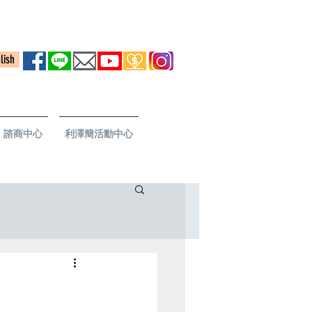
lish
諮商中心
利澤簡活動中心