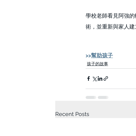
學校老師看見阿強的
術，並重新與家人建
>>
幫助孩子
孩子的故事
Recent Posts