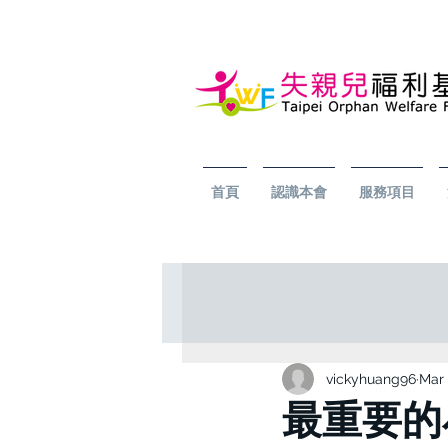
首頁
認識本會
服務項目
vickyhuang96
Mar 
最重要的