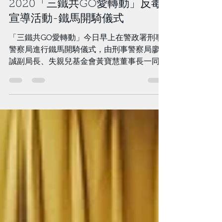
Aug 17, 2020
2 min read
2020「三鐵共GO愛轉動」反毒
宣導活動-鐵馬開騎儀式
「三鐵共GO愛轉動」今日早上在警政署刑事
警察局進行鐵馬開騎儀式，由刑事警察局廖訓
誠副局長、失親兒基金會黃寶慧董事長一同出
席，為孩子祝福與打氣。本次行程為8/17-
8/21，共有14位兒少，帶著200顆募款的希望
扭蛋，挑戰從台北騎至台中，共計五天211公
里，為基金會勇往直前。...