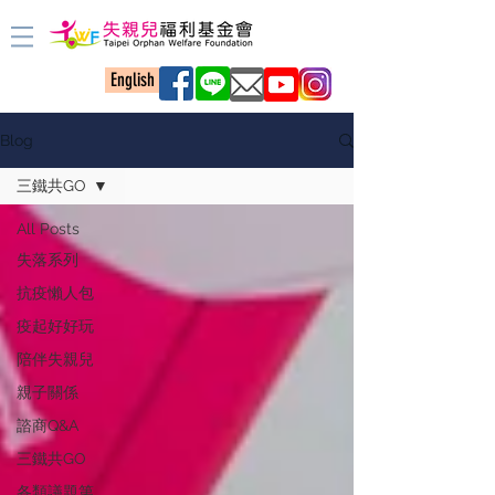
English
Blog
三鐵共GO
All Posts
失落系列
抗疫懶人包
疫起好好玩
陪伴失親兒
親子關係
諮商Q&A
三鐵共GO
各類議題第